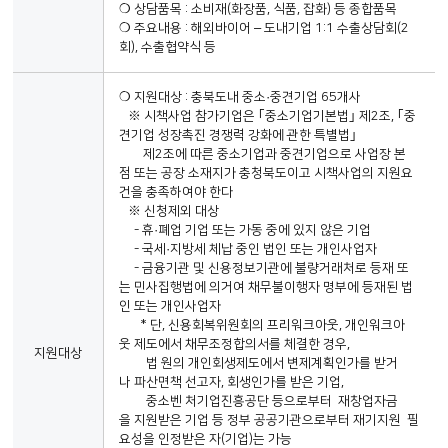
❍ 상담품목 : 소비재(화장품, 식품, 잡화) 등 종합품목
❍ 주요내용 : 해외바이어 – 도내기업 1:1 수출상담회(2
회), 수출협약식 등
❍ 지원대상 : 충북도내 중소·중견기업 65개사
※ 시책사업 참가기업은 ｢중소기업기본법｣ 제2조, ｢중
견기업 성장촉진 경쟁력 강화에 관한 특별법｣
제2조에 따른 중소기업과 중견기업으로 사업장 본
점 또는 공장 소재지가 충청북도이고 시책사업의 지원요
건을 충족하여야 한다
※ 신청제외 대상
- 휴·폐업 기업 또는 가동 중에 있지 않은 기업
- 국세·지방세 체납 중인 법인 또는 개인사업자
- 금융기관 및 신용정보기관에 불량거래처로 등재 또
는 민사집행법에 의거여 채무불이행자 명부에 등재된 법
인 또는 개인사업자
* 단, 신용회복위원회의 프리워크아웃, 개인워크아
웃 제도에서 채무조정합의서를 체결한 경우,
지원대상
법 원의 개인회생제도에서 변제계획인가를 받거
나 파산면책 선고자, 회생인가를 받은 기업,
중소벤 처기업진흥공단 등으로부터 재창업자금
을 지원받은 기업 등 정부 공공기관으로부터 재기지원 필
요성을 인정받은 자(기업)는 가능