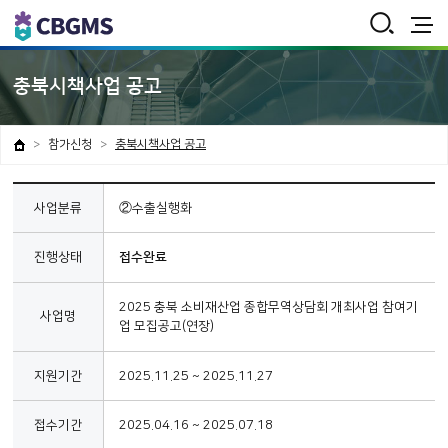
통
합
검
전
색
체
보
충북시책사업 공고
기
참가신청
충북시책사업 공고
사업분류
②수출실행화
진행상태
접수완료
2025 충북 소비재산업 종합무역상담회 개최사업 참여기
사업명
업 모집공고(연장)
지원기간
2025.11.25 ~ 2025.11.27
접수기간
2025.04.16 ~ 2025.07.18