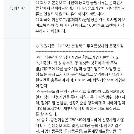
❍ 회사 기본정보로 사전에 등록한 증빙서류는 온라인서
유의사항
류함에서 선택하시면 됩니다. 단, 유효기간이 지난 증빙서
류는 인정되지 않으니 유의하시기 바랍니다.
❍ 외국어 카탈로그/홈페이지/동영상은 각각 회사명이 보
이도록 하여 첫 페이지만 해상도 100이하로 스캔하여 첨
부하시기 바랍니다.
◇ 지원기준 : 2025년 충청북도 무역통상사업 운영지침
----------------------------------------------------
ㅇ 무역통상사업 참여기업은 ｢중소기업기본법｣ 제2
조, ｢중견기업 성장 촉진 및 경쟁력 강화에 관한 특별
법｣ 제2조에 따른 중소기업과 중견기업으로 사업장 본
점 또는 공장 소재지가 충청북도이고 무역통상사업의 지
원요건을 충족해야 하며, CBGMS에 회원기업으로 가입해
야 한다.
ㅇ 충청북도와 운영기관은 상호 협의하여 CBGMS에 20
일 이상의 신청기간을 두며, 지원내용과 지원범위, 참여자
격, 참여기업 분담금, 선정기준을 명확하게 제시하여 참여
기업을 모집하며, 세부사업계획 확정 전에도 모집공고
를 할 수 있다.
ㅇ 중소․중견기업은 CBGMS에 접속하여 신청사업 사용
계획서, 신용정보 조회 및 정보제공 동의서, 참여기업 각
서, 사업자등록증, 공장등록증, 표준재무제표증명원, 국