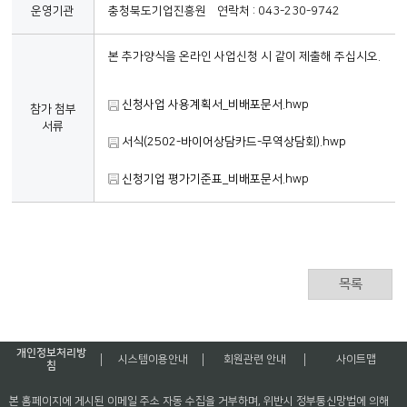
운영기관
충청북도기업진흥원 연락처 : 043-230-9742
본 추가양식을 온라인 사업신청 시 같이 제출해 주십시오.
신청사업 사용계획서_비배포문서.hwp
참가 첨부
서류
서식(2502-바이어상담카드-무역상담회).hwp
신청기업 평가기준표_비배포문서.hwp
목록
개인정보처리방
시스템이용안내
회원관련 안내
사이트맵
침
본 홈페이지에 게시된 이메일 주소 자동 수집을 거부하며, 위반시 정부통신망법에 의해