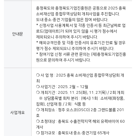
충청북도와 충청북도기업진흥원은 공동으로 2025 충북
소비재산업 종합무역상담회 개최사업을 추진합니다.
도내 중소·중견 기업들의 많은 참여 바랍니다.
* 신청사업 사용계획서 및 각종 인증서 등 최근날짜로 업
로드(업데이트)가 되어 있지 않을 시 평가 점수에서
안내문
제외되오니 주의하여 주시기 바랍니다.
* 해외규격인증 및 각종 인증서의 유효기간 만료 될 경우
평가 점수 제외되오니 주의하여 주시기 바랍니다.
* 참여기업 신청 서류 관련 문의는 (재)충청북도기업진흥
원으로 문의하여 주시기 바랍니다.
❍ 사 업 명 : 2025 충북 소비재산업 종합무역상담회 개
최
❍ 사업기간 : 2025. 2월 ~ 12월
❍ 개최기간 : 2025. 11. 25(화), 11. 27(목) / 2회 개최
※ 상담품목별 회차 분리 : (예시) 1회 : 소비재(화장품,
잡화), 산업재 등 / 2회 : 식품 등
❍ 개최장소 : 청주 오스코(OSCO) 2층 그랜드볼룸 201
사업개요
호
❍ 초청대상 : 충북도 수출전략지역 해외 유력바이어 60
개사
❍ 참가규모 : 충북도내 중소·중견기업 65개사