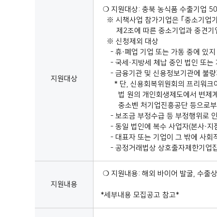
❍ 지원대상: 충북 농식품 수출기업 5
※ 시책사업 참가기업은 ｢중소기업기본
제2조에 따른 중소기업과 중견기업으
※ 신청제외 대상
- 휴·폐업 기업 또는 가동 중에 있지
- 국세·지방세 체납 중인 법인 또는
- 금융기관 및 신용정보기관에 불량
지원대상
* 단, 신용회복위원회의 프리워크아
법 원의 개인회생제도에서 변제계획인
중소벤 처기업진흥공단 등으로부터 재
- 보조금 부정수급 등 부정행위로 인
- 동일 법인에 복수 사업자(본사·지점
- 대표자 또는 기업이 그 밖에 사회
- 공정거래법상 상호출자제한기업집
❍ 지원내용: 해외 바이어 발굴, 수출상
지원내용
*세부내용 모집공고 참고*