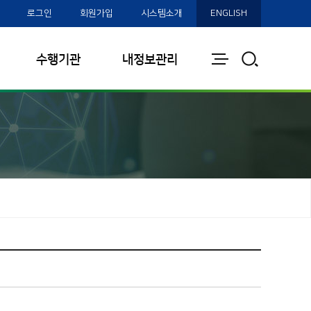
로그인
회원가입
시스템소개
ENGLISH
전
통
수행기관
내정보관리
체
합
보
검
기
색