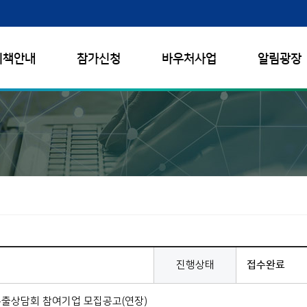
시책안내
참가신청
바우처사업
알림광장
진행상태
접수완료
 수출상담회 참여기업 모집공고(연장)