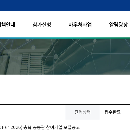
시책안내
참가신청
바우처사업
알림광장
진행상태
접수완료
s Fair 2026) 충북 공동관 참여기업 모집공고