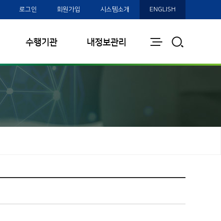
로그인
회원가입
시스템소개
ENGLISH
전
통
수행기관
내정보관리
체
합
보
검
기
색