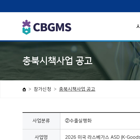
충북시책사업 공고
참가신청
충북시책사업 공고
사업분류
②수출실행화
사업명
2026 미국 라스베가스 ASD (K-Good