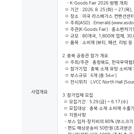
- K-Goods Fair 2026 병행 개최
ㅇ 기간 : 2026. 8. 25.(화) ~ 27.(목)
ㅇ 장소 : 미국 라스베가스 컨벤션센터(LV
ㅇ 주최(ASD) : Emerald (www.asdon
ㅇ 주관(K-Goods Fair) : 중소
ㅇ 규모 : 80개국, 1,800여 업체, 3
ㅇ 품목 : 소비재 (뷰티, 패션, 리빙 
2. 충북 공동관 참가 개요
ㅇ 주최/주관 : 충청북도, 한국무역
ㅇ 참가기업 : 충북 소재 유망 소비재 기
ㅇ 부스규모 : 6개 (총 54㎡)
ㅇ 전시위치 : LVCC North Hall (Sour
사업개요
3. 참가업체 모집
ㅇ 모집기간 : 5.29.(금) ~ 6.17.(수)
ㅇ 모집대상 : 충북 소재 소비재 수출기
ㅇ 지원사항
- 부스 임차·장치비의 80% (부스크기:
- 편도 해상운송비 50만원 (초과분은