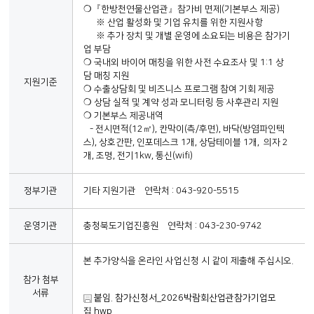
❍『한방천연물산업관』참가비 면제(기본부스 제공)
※ 산업 활성화 및 기업 유치를 위한 지원사항
※ 추가 장치 및 개별 운영에 소요되는 비용은 참가기
업 부담
❍ 국내외 바이어 매칭을 위한 사전 수요조사 및 1:1 상
담 매칭 지원
지원기준
❍ 수출상담회 및 비즈니스 프로그램 참여 기회 제공
❍ 상담 실적 및 계약 성과 모니터링 등 사후관리 지원
❍ 기본부스 제공내역
- 전시면적(12㎡), 칸막이(측/후면), 바닥(방염파인텍
스), 상호간판, 인포데스크 1개, 상담테이블 1개, 의자 2
개, 조명, 전기1kw, 통신(wifi)
정부기관
기타 지원기관 연락처 : 043-920-5515
운영기관
충청북도기업진흥원 연락처 : 043-230-9742
본 추가양식을 온라인 사업신청 시 같이 제출해 주십시오.
참가 첨부
서류
붙임. 참가신청서_2026박람회산업관참가기업모
집.hwp