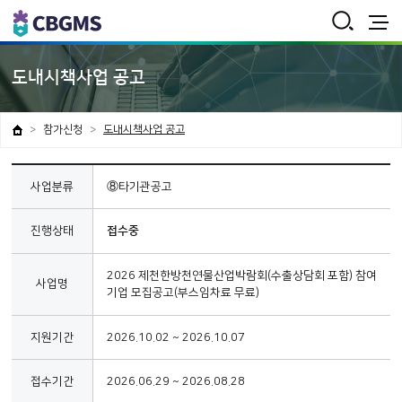
통
합
검
전
색
체
보
도내시책사업 공고
기
참가신청
도내시책사업 공고
사업분류
⑧타기관공고
진행상태
접수중
2026 제천한방천연물산업박람회(수출상담회 포함) 참여
사업명
기업 모집공고(부스임차료 무료)
지원기간
2026.10.02 ~ 2026.10.07
접수기간
2026.06.29 ~ 2026.08.28