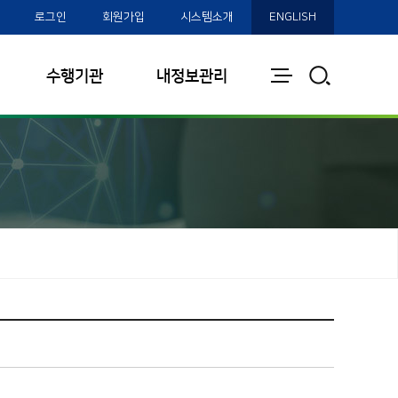
로그인
회원가입
시스템소개
ENGLISH
전
통
수행기관
내정보관리
체
합
보
검
기
색