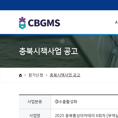
충북시책사업 공고
참가신청
충북시책사업 공고
사업분류
③수출활성화
사업명
2025 충북통상아카데미 6회차 [무역실