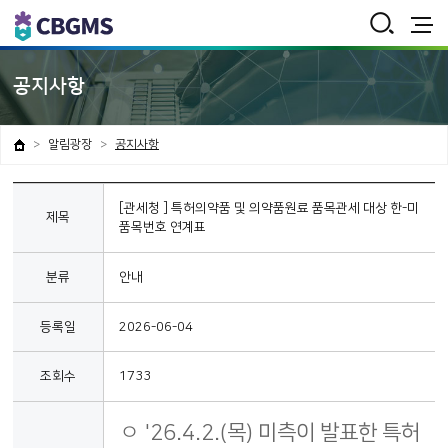
통
합
검
전
색
체
보
공지사항
기
알림광장
공지사항
[관세청 ] 특허의약품 및 의약품원료 품목관세 대상 한-미
제목
품목번호 연계표
분류
안내
등록일
2026-06-04
조회수
1733
ㅇ '26.4.2.(목) 미측이 발표한 특허