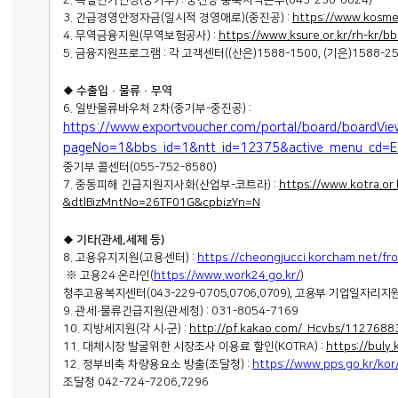
3.
긴급경영안정자금
(
일시적 경영애로
)(
중진공
) :
https://www.kosme
4.
무역금융지원
(
무역보험공사
) :
https://www.ksure.or.kr/rh-kr/b
5.
금융지원프로그램
:
각 고객센터
((
산은
)1588-1500, (
기은
)1588-25
◆
수출입
·
물류
·
무역
6.
일반물류바우처
2
차
(
중기부
-
중진공
) :
https://www.exportvoucher.com/portal/board/boardVi
pageNo=1&bbs_id=1&ntt_id=12375&active_menu_cd=E
중기부 콜센터
(055-752-8580)
7.
중동피해 긴급지원지사화
(
산업부
-
코트라
) :
https://www.kotra.or
&dtlBizMntNo=26TF01G&cpbizYn=N
◆
기타
(
관세
,
세제 등
)
8.
고용유지지원
(
고용센터
) :
https://cheongjucci.korcham.net/
※
고용
24
온라인
(
https://www.work24.go.kr/
)
청주고용복지센터
(043-229-0705,0706,0709),
고용부 기업일자리지
9.
관세
·
물류긴급지원
(
관세청
) : 031-8054-7169
10.
지방세지원
(
각 시
·
군
) :
http://pf.kakao.com/_Hcvbs/1127688
11.
대체시장 발굴위한 시장조사 이용료 할인
(KOTRA) :
https://buly
12.
정부비축 차량용요소 방출
(
조달청
) :
https://www.pps.go.kr/k
조달청
042-724-7206,7296