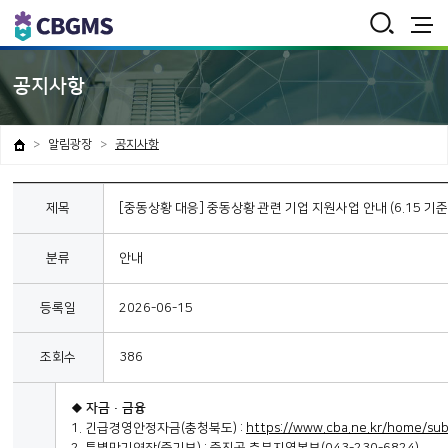
통
합
검
전
색
체
보
공지사항
기
알림광장
공지사항
제목
[중동상황 대응] 중동상황 관련 기업 지원사업 안내 (6.15 기준
분류
안내
등록일
2026-06-15
조회수
386
◆
자금
·
금융
1.
긴급경영안정자금
(
충청북도
) :
https://www.cba.ne.kr/home/
2.
특별만기연장
(
중기부
) :
중진공 충북지역본부
(043-230-6824)