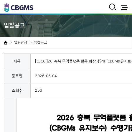
통
합
검
전
색
체
보
입찰공고
기
알림광장
입찰공고
제목
[CJCCI]26' 충북 무역플랫폼 활용 화상상담회(CBGMs 유지
등록일
2026-06-04
조회수
253