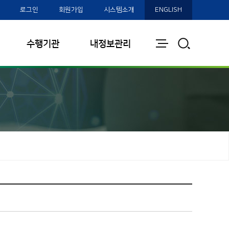
로그인
회원가입
시스템소개
ENGLISH
전
통
수행기관
내정보관리
체
합
보
검
기
색