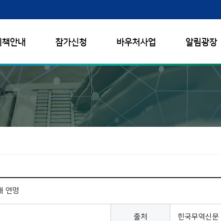
시책안내
참가신청
바우처사업
알림광장
해 연명
출처
힌국무역신문