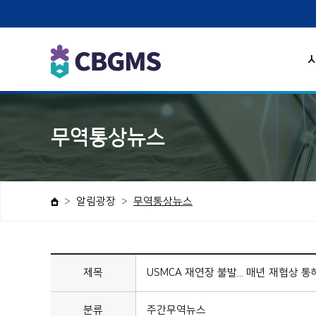
무역통상뉴스
알림광장
무역통상뉴스
제목
USMCA 재연장 불발... 매년 재협상 통
분류
주간무역뉴스