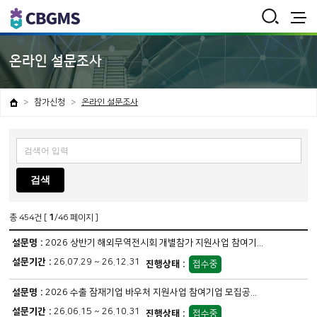
통
합
검
전
색
체
보
온라인 설문조사
기
참가신청
온라인 설문조사
총
454
건 [
1
/46 페이지 ]
2026 상반기 해외무역전시회 개별참가 지원사업 참여기...
26.07.29 ~ 26.12.31
접수중
2026 수출 잠재기업 바우처 지원사업 참여기업 모집공...
26.06.15 ~ 26.10.31
접수중